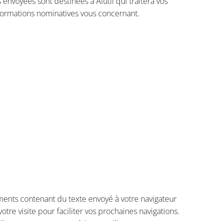
envoyées sont destinées à Alutil qui traitera vos
nformations nominatives vous concernant.
cuments contenant du texte envoyé à votre navigateur
tre visite pour faciliter vos prochaines navigations.