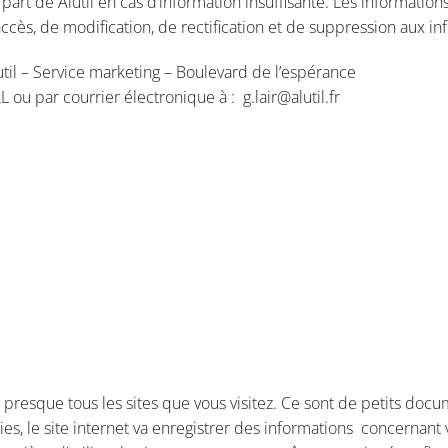
t de Alutil en cas d’information insuffisante. Les informations 
accès, de modification, de rectification et de suppression aux i
lutil – Service marketing – Boulevard de l’espérance
 par courrier électronique à : g.lair@alutil.fr
ur presque tous les sites que vous visitez. Ce sont de petits do
s, le site internet va enregistrer des informations concernant vo