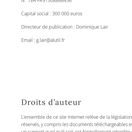
N° TVA FR91508866456
Capital social : 300 000 euros
Directeur de publication : Dominique Lair
Email : g.lair@alutil.fr
Droits d’auteur
L’ensemble de ce site Internet relève de la législation
réservés, y compris les documents téléchargeables et
un support quel qu’il soit, est formellement interdite